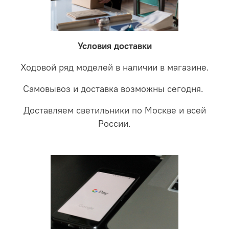
невыясненной неисправности, мы отправляем
соотношении с светодиодными. В этом случае покупая
светильники на экспертизу производителю. После
LED светильники не только экономите деньги но еще
проверки будет выясненная причина поломки и
забудете что такое тусклость и недостаток освещения.
дальнейшие действия по обмену.
Условия доставки
Ходовой ряд моделей в наличии в магазине.
Самовывоз и доставка возможны сегодня.
Доставляем светильники по Москве и всей
России.