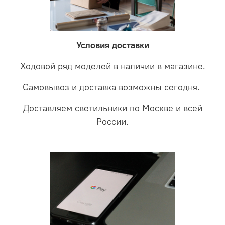
невыясненной неисправности, мы отправляем
соотношении с светодиодными. В этом случае покупая
светильники на экспертизу производителю. После
LED светильники не только экономите деньги но еще
проверки будет выясненная причина поломки и
забудете что такое тусклость и недостаток освещения.
дальнейшие действия по обмену.
Условия доставки
Ходовой ряд моделей в наличии в магазине.
Самовывоз и доставка возможны сегодня.
Доставляем светильники по Москве и всей
России.