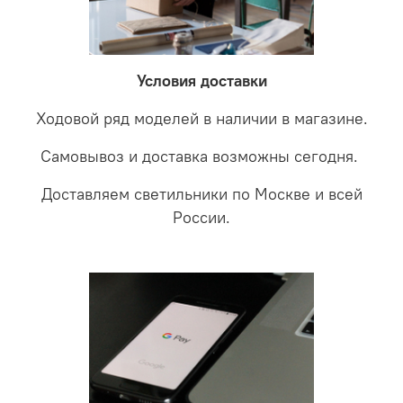
невыясненной неисправности, мы отправляем
соотношении с светодиодными. В этом случае покупая
светильники на экспертизу производителю. После
LED светильники не только экономите деньги но еще
проверки будет выясненная причина поломки и
забудете что такое тусклость и недостаток освещения.
дальнейшие действия по обмену.
Условия доставки
Ходовой ряд моделей в наличии в магазине.
Самовывоз и доставка возможны сегодня.
Доставляем светильники по Москве и всей
России.