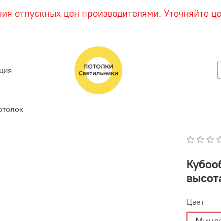
ния отпускных цен производителями. Уточняйте ц
ция
отолок
Кубооб
высота
Цвет