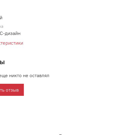
й
ка
С-дизайн
ктеристики
вы
еще никто не оставлял
ть отзыв