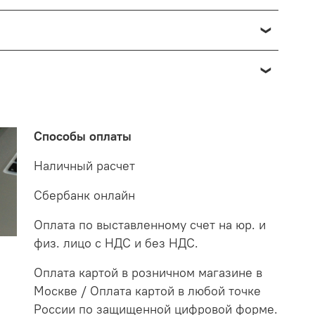
озврата в данном случае производится доставкой
о отнести к браку, при наличии товара в пункте
 от 7 до 14 дней. За данное период мы закажем
 на экспертизу производителю. После проверки
о по факту светильник освещает белым светом.
етильнику старого образца потребуются больше в
Способы оплаты
случае покупая LED светильники не только
Наличный расчет
Сбербанк онлайн
Оплата по выставленному счет на юр. и
физ. лицо с НДС и без НДС.
Оплата картой в розничном магазине в
Москве / Оплата картой в любой точке
России по защищенной цифровой форме.