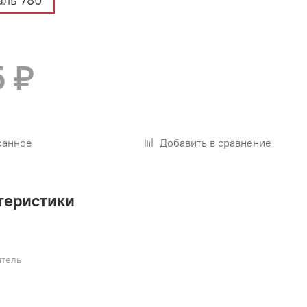
ль 780
5 ₽
ранное
Добавить в сравнение
теристики
тель