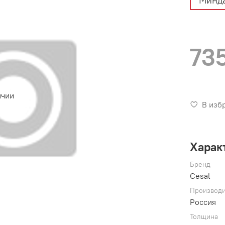
Минда
73
ичии
В изб
Харак
Бренд
Cesal
Производи
Россия
Толщина