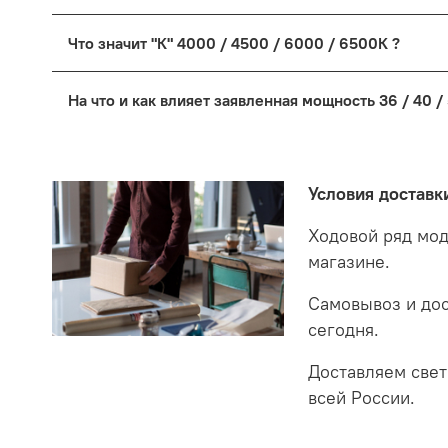
На светодиодные светильники предоставляется гара
Что значит "К" 4000 / 4500 / 6000 / 6500К ?
неисправного товара в на розничный магазин в Мос
будет произведена замена, при отсутствии светиль
"К" обозначает температуру свечения светиль
светильники и согласуем проблему с поставщикам
На что и как влияет заявленная мощность 36 / 40 /
3000к - теплый, даже можно написать "Горяч
В случае прошествии продолжительного времени и
Мощность светильника "W" "Вт." обозначает потр
4000 и 4500к нейтральный, между теплым и 
будет выясненная причина поломки и дальнейшие 
6000 и 6500к холодный/белый свет. В оригин
Если сравнивать светодиодные светильники LED с
Условия доставк
Возможно производители поняли что приближ
разы потреблять электроэнергию для освещения та
экономите деньги но еще забудете что такое тускл
Ходовой ряд мод
магазине.
Самовывоз и до
сегодня.
Доставляем свет
всей России.