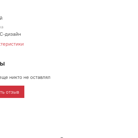
й
ка
С-дизайн
ктеристики
вы
еще никто не оставлял
ть отзыв