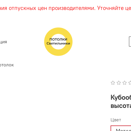
ния отпускных цен производителями. Уточняйте ц
ция
отолок
Кубооб
высота
Цвет