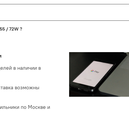
нтия от производителя сроком от 1 года до 2-х. Процесс в
кве. Если выявленную неисправность с первого взгляда можн
ников на обмен - вам предстоит подождать некоторое время
ника
и.
 55 / 72W ?
ий"
 невыясненной неисправности, мы отправляем светильники
ебляемую мощность светильника.
холодным, но всё же ближе к теплому.
действия по обмену.
але свечение такой температуры выражается голубизной, н
 аналогами 4х18 или 2х36 растровыми люминесцентными, св
и
ение нормативов к естественному свету человеку ближе.
кой же яркости при соотношении с светодиодными. В этом 
ость и недостаток освещения.
елей в наличии в
ставка возможны
ильники по Москве и