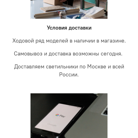
невыясненной неисправности, мы отправляем
соотношении с светодиодными. В этом случае покупая
светильники на экспертизу производителю. После
LED светильники не только экономите деньги но еще
проверки будет выясненная причина поломки и
забудете что такое тусклость и недостаток освещения.
дальнейшие действия по обмену.
Условия доставки
Ходовой ряд моделей в наличии в магазине.
Самовывоз и доставка возможны сегодня.
Доставляем светильники по Москве и всей
России.