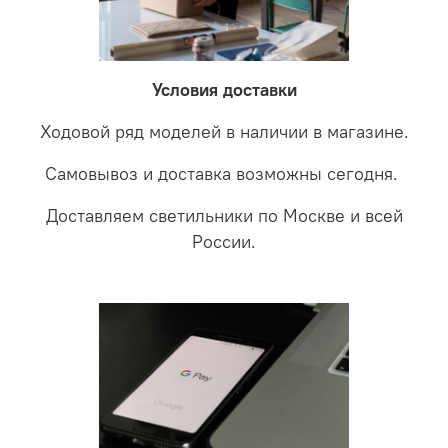
невыясненной неисправности, мы отправляем
соотношении с светодиодными. В этом случае покупая
светильники на экспертизу производителю. После
LED светильники не только экономите деньги но еще
проверки будет выясненная причина поломки и
забудете что такое тусклость и недостаток освещения.
дальнейшие действия по обмену.
Условия доставки
Ходовой ряд моделей в наличии в магазине.
Самовывоз и доставка возможны сегодня.
Доставляем светильники по Москве и всей
России.