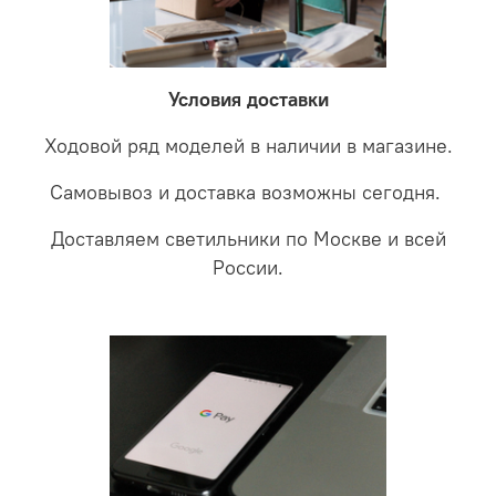
невыясненной неисправности, мы отправляем
соотношении с светодиодными. В этом случае покупая
светильники на экспертизу производителю. После
LED светильники не только экономите деньги но еще
проверки будет выясненная причина поломки и
забудете что такое тусклость и недостаток освещения.
дальнейшие действия по обмену.
Условия доставки
Ходовой ряд моделей в наличии в магазине.
Самовывоз и доставка возможны сегодня.
Доставляем светильники по Москве и всей
России.