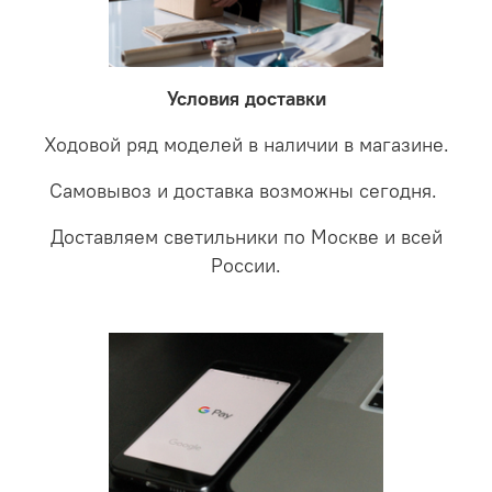
невыясненной неисправности, мы отправляем
соотношении с светодиодными. В этом случае покупая
светильники на экспертизу производителю. После
LED светильники не только экономите деньги но еще
проверки будет выясненная причина поломки и
забудете что такое тусклость и недостаток освещения.
дальнейшие действия по обмену.
Условия доставки
Ходовой ряд моделей в наличии в магазине.
Самовывоз и доставка возможны сегодня.
Доставляем светильники по Москве и всей
России.