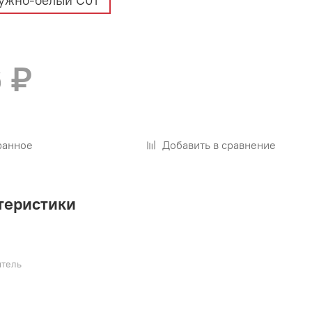
ужно-белый С01
 ₽
ранное
Добавить в сравнение
теристики
тель