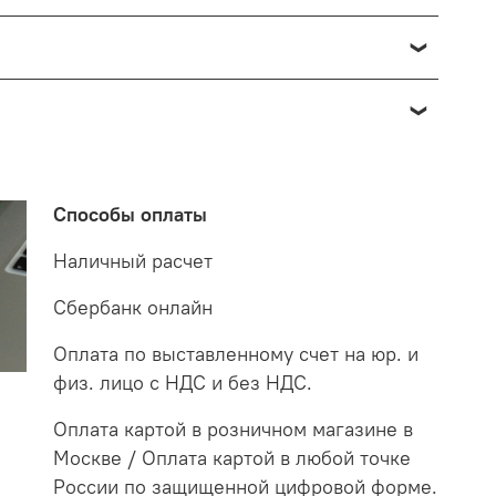
озврата в данном случае производится доставкой
о отнести к браку, при наличии товара в пункте
 от 7 до 14 дней. За данное период мы закажем
 на экспертизу производителю. После проверки
о по факту светильник освещает белым светом.
етильнику старого образца потребуются больше в
Способы оплаты
случае покупая LED светильники не только
Наличный расчет
Сбербанк онлайн
Оплата по выставленному счет на юр. и
физ. лицо с НДС и без НДС.
Оплата картой в розничном магазине в
Москве / Оплата картой в любой точке
России по защищенной цифровой форме.