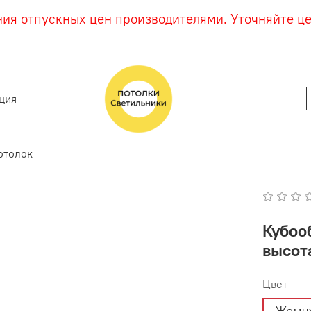
ния отпускных цен производителями. Уточняйте ц
ция
отолок
Кубооб
высот
Цвет