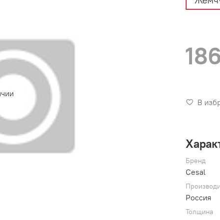
Жемч
186
ичии
В изб
Харак
Бренд
Cesal
Производи
Россия
Толщина