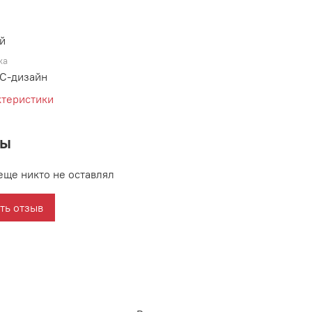
й
ка
С-дизайн
ктеристики
вы
еще никто не оставлял
ть отзыв