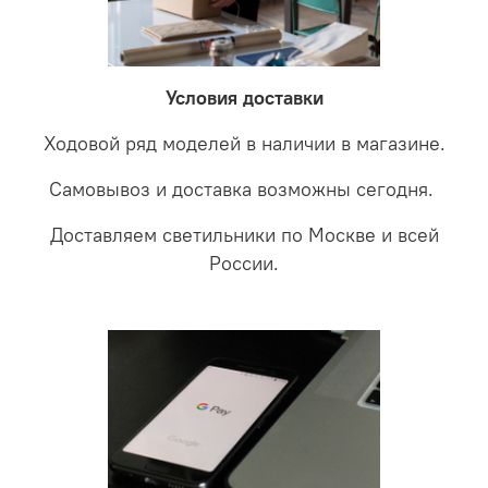
невыясненной неисправности, мы отправляем
соотношении с светодиодными. В этом случае покупая
светильники на экспертизу производителю. После
LED светильники не только экономите деньги но еще
проверки будет выясненная причина поломки и
забудете что такое тусклость и недостаток освещения.
дальнейшие действия по обмену.
Условия доставки
Ходовой ряд моделей в наличии в магазине.
Самовывоз и доставка возможны сегодня.
Доставляем светильники по Москве и всей
России.