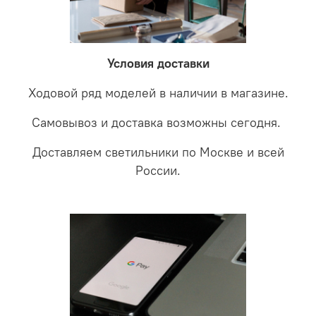
невыясненной неисправности, мы отправляем
соотношении с светодиодными. В этом случае покупая
светильники на экспертизу производителю. После
LED светильники не только экономите деньги но еще
проверки будет выясненная причина поломки и
забудете что такое тусклость и недостаток освещения.
дальнейшие действия по обмену.
Условия доставки
Ходовой ряд моделей в наличии в магазине.
Самовывоз и доставка возможны сегодня.
Доставляем светильники по Москве и всей
России.