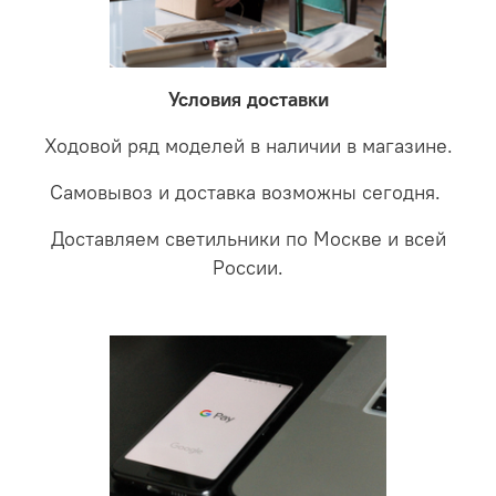
невыясненной неисправности, мы отправляем
соотношении с светодиодными. В этом случае покупая
светильники на экспертизу производителю. После
LED светильники не только экономите деньги но еще
проверки будет выясненная причина поломки и
забудете что такое тусклость и недостаток освещения.
дальнейшие действия по обмену.
Условия доставки
Ходовой ряд моделей в наличии в магазине.
Самовывоз и доставка возможны сегодня.
Доставляем светильники по Москве и всей
России.