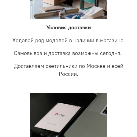
невыясненной неисправности, мы отправляем
соотношении с светодиодными. В этом случае покупая
светильники на экспертизу производителю. После
LED светильники не только экономите деньги но еще
проверки будет выясненная причина поломки и
забудете что такое тусклость и недостаток освещения.
дальнейшие действия по обмену.
Условия доставки
Ходовой ряд моделей в наличии в магазине.
Самовывоз и доставка возможны сегодня.
Доставляем светильники по Москве и всей
России.