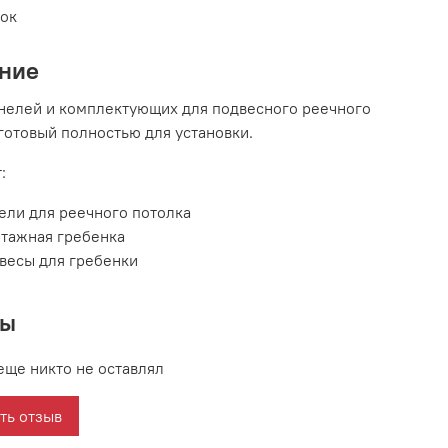
вок
ние
нелей и комплектующих для подвесного реечного
 готовый полностью для установки.
:
ели для реечного потолка
тажная гребенка
весы для гребенки
вы
еще никто не оставлял
ть отзыв