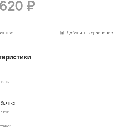
 620 ₽
ранное
Добавить в сравнение
теристики
тель
 бьянко
анели
ставки