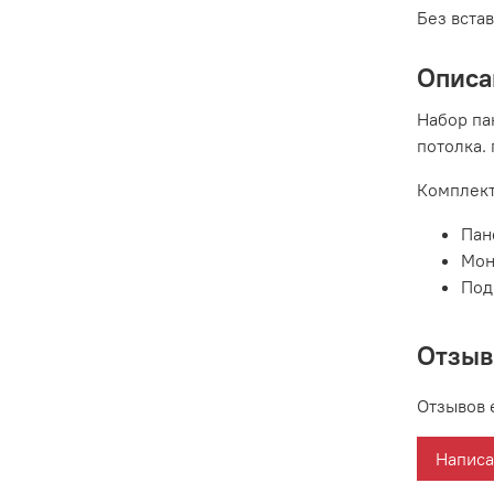
Без вста
Описа
Набор па
потолка.
Комплект
Пан
Мон
Под
Отзы
Отзывов 
Написа