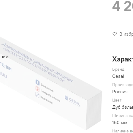
4 
В изб
ичии
Харак
Бренд
Cesal
Производи
Россия
Цвет
Дуб бел
Ширина п
150 мм.
Наличие в