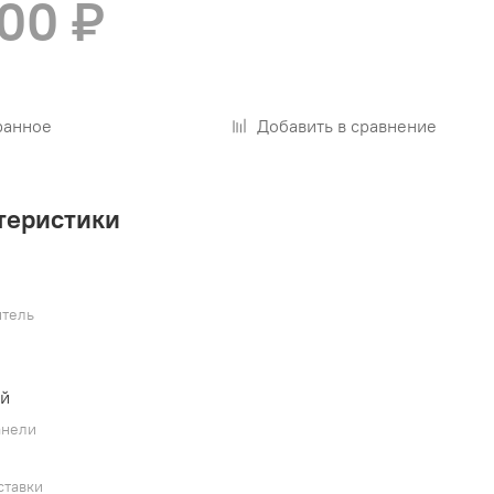
200 ₽
ранное
Добавить в сравнение
теристики
тель
ый
анели
ставки