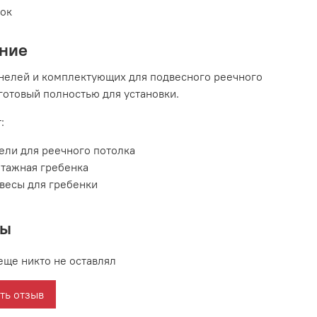
вок
ние
нелей и комплектующих для подвесного реечного
 готовый полностью для установки.
:
ели для реечного потолка
тажная гребенка
весы для гребенки
вы
еще никто не оставлял
ть отзыв