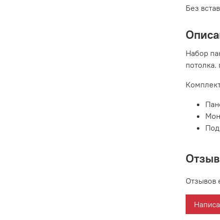
Без вста
Описа
Набор па
потолка.
Комплект
Пан
Мон
Под
Отзы
Отзывов 
Написа