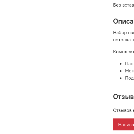
Без вста
Описа
Набор па
потолка.
Комплект
Пан
Мон
Под
Отзы
Отзывов 
Написа