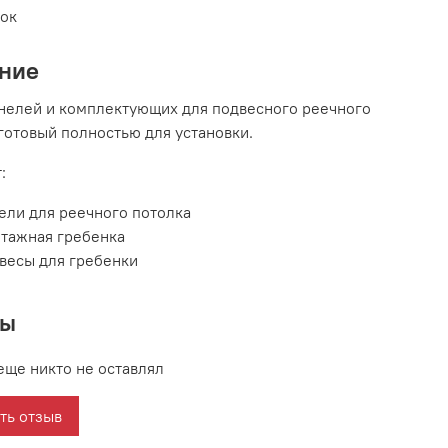
вок
ние
нелей и комплектующих для подвесного реечного
 готовый полностью для установки.
:
ели для реечного потолка
тажная гребенка
весы для гребенки
вы
еще никто не оставлял
ть отзыв