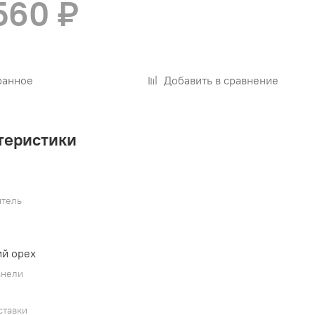
560 ₽
ранное
Добавить в сравнение
теристики
тель
й орех
анели
ставки