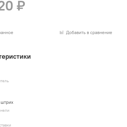
20 ₽
ранное
Добавить в сравнение
теристики
тель
 штрих
анели
ставки