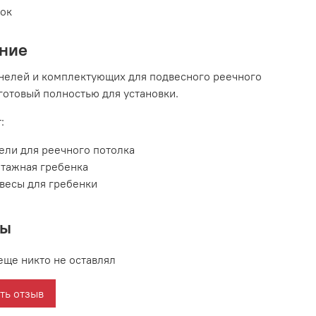
вок
ние
нелей и комплектующих для подвесного реечного
 готовый полностью для установки.
:
ели для реечного потолка
тажная гребенка
весы для гребенки
вы
еще никто не оставлял
ть отзыв