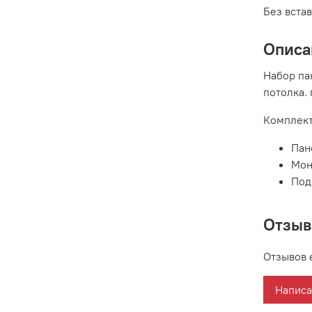
Без вста
Описа
Набор па
потолка.
Комплект
Пан
Мон
Под
Отзы
Отзывов 
Написа