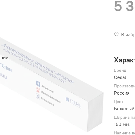
5 
В изб
ичии
Харак
Бренд
Cesal
Производи
Россия
Цвет
Бежевый
Ширина п
150 мм.
Наличие в