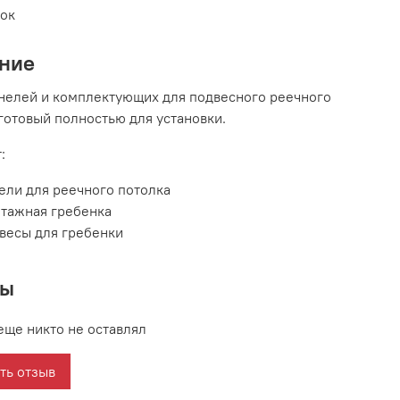
вок
ние
нелей и комплектующих для подвесного реечного
 готовый полностью для установки.
:
ели для реечного потолка
тажная гребенка
весы для гребенки
вы
еще никто не оставлял
ть отзыв