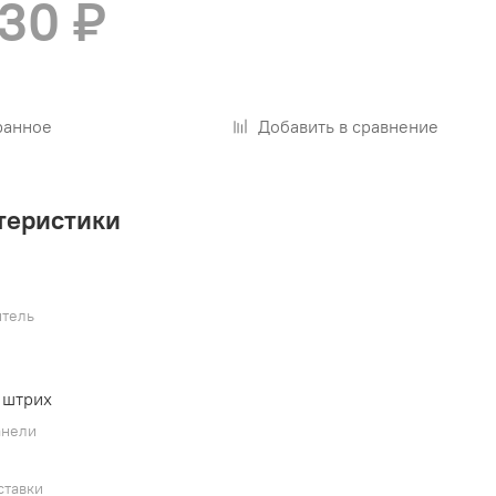
330 ₽
ранное
Добавить в сравнение
теристики
тель
 штрих
анели
ставки