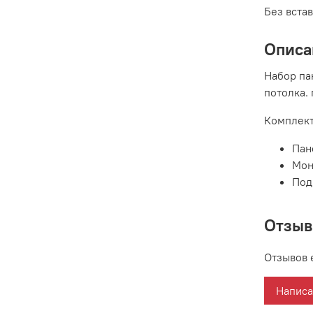
Без вста
Описа
Набор па
потолка.
Комплект
Пан
Мон
Под
Отзы
Отзывов 
Написа