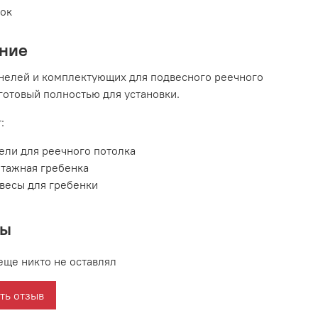
вок
ние
нелей и комплектующих для подвесного реечного
 готовый полностью для установки.
:
ели для реечного потолка
тажная гребенка
весы для гребенки
вы
еще никто не оставлял
ть отзыв