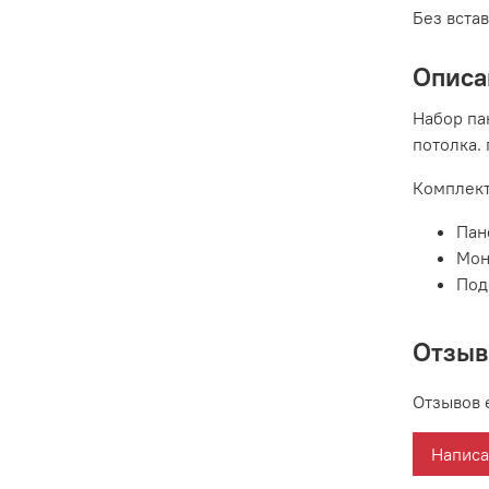
Без вста
Описа
Набор па
потолка.
Комплект
Пан
Мон
Под
Отзы
Отзывов 
Написа