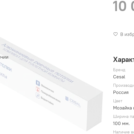
10 
В изб
ичии
Харак
Бренд
Cesal
Производи
Россия
Цвет
Мозайка 
Ширина п
100 мм.
Наличие в