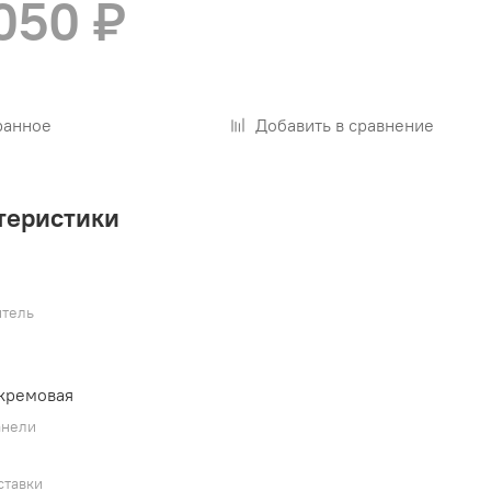
050 ₽
ранное
Добавить в сравнение
теристики
тель
кремовая
анели
ставки