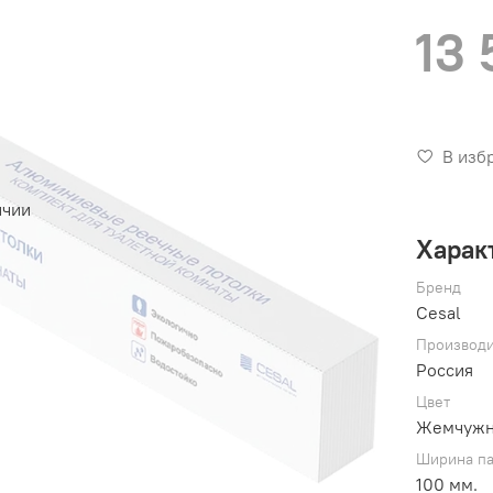
13 
В изб
ичии
Харак
Бренд
Cesal
Производи
Россия
Цвет
Жемчужно
Ширина п
100 мм.