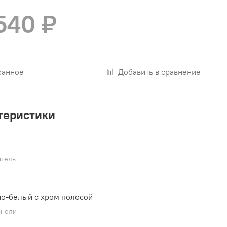
540 ₽
ранное
Добавить в сравнение
теристики
тель
-белый с хром полосой
анели