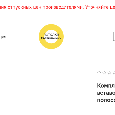
ния отпускных цен производителями. Уточняйте ц
ция
Компл
встав
полосо