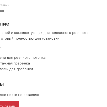
ставки
вок
ние
нелей и комплектующих для подвесного реечного
 готовый полностью для установки.
:
ели для реечного потолка
тажная гребенка
весы для гребенки
вы
еще никто не оставлял
ть отзыв