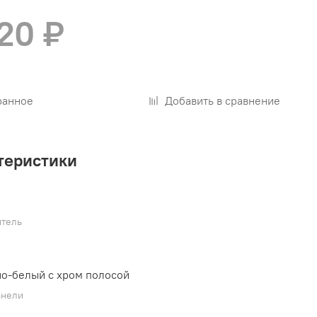
20 ₽
ранное
Добавить в сравнение
теристики
тель
-белый с хром полосой
анели