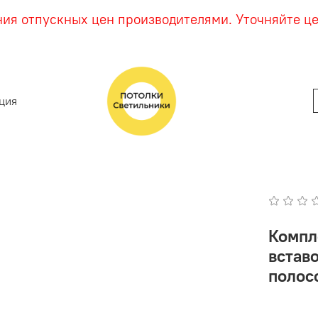
ния отпускных цен производителями. Уточняйте ц
ция
Компл
встав
полосо