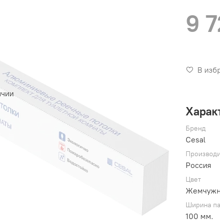
9 7
В изб
ичии
Харак
Бренд
Cesal
Производи
Россия
Цвет
Жемчужно
Ширина п
100 мм.