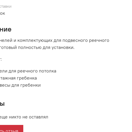
ставки
вок
ние
нелей и комплектующих для подвесного реечного
 готовый полностью для установки.
:
ели для реечного потолка
тажная гребенка
весы для гребенки
вы
еще никто не оставлял
ть отзыв