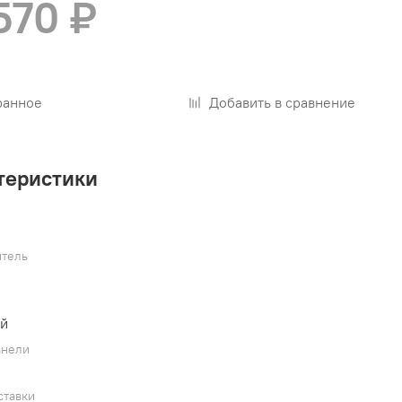
570 ₽
ранное
Добавить в сравнение
теристики
тель
ый
анели
ставки