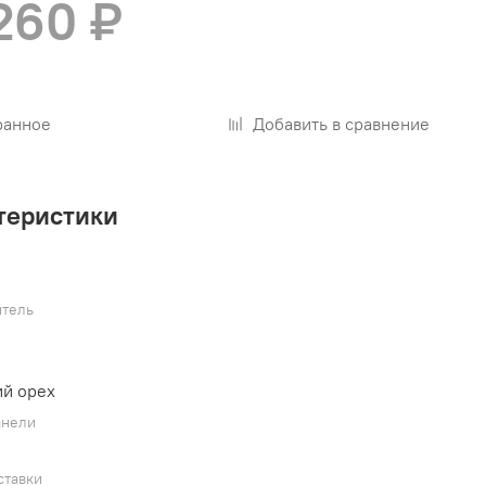
260 ₽
ранное
Добавить в сравнение
теристики
тель
й орех
анели
ставки