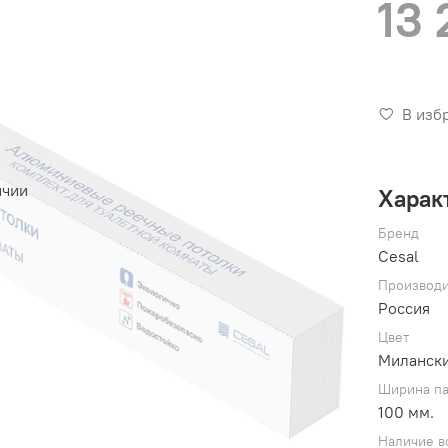
13 
В изб
ичии
Харак
Бренд
Cesal
Производи
Россия
Цвет
Милански
Ширина п
100 мм.
Наличие в