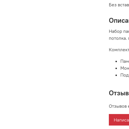
Без вста
Описа
Набор па
потолка.
Комплект
Пан
Мон
Под
Отзы
Отзывов 
Написа