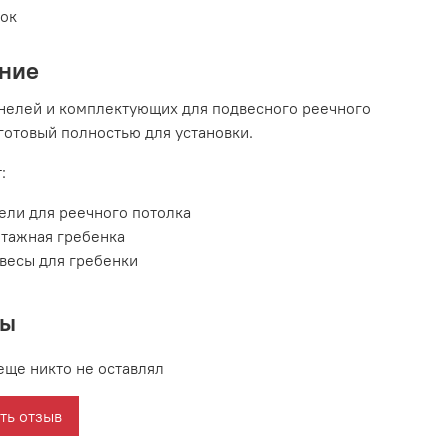
вок
ние
нелей и комплектующих для подвесного реечного
 готовый полностью для установки.
:
ели для реечного потолка
тажная гребенка
весы для гребенки
вы
еще никто не оставлял
ть отзыв