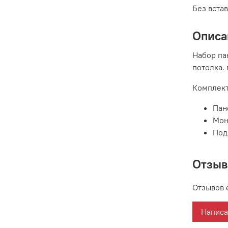
Без вста
Описа
Набор па
потолка.
Комплект
Пан
Мон
Под
Отзы
Отзывов 
Написа