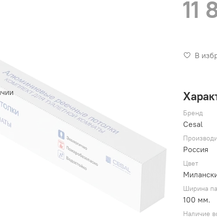
11 
В изб
ичии
Харак
Бренд
Cesal
Производи
Россия
Цвет
Милански
Ширина п
100 мм.
Наличие в