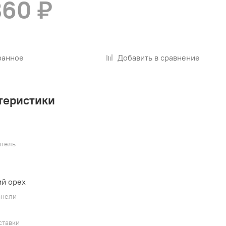
860 ₽
ранное
Добавить в сравнение
теристики
тель
й орех
анели
ставки