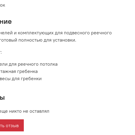
вок
ние
нелей и комплектующих для подвесного реечного
 готовый полностью для установки.
:
ели для реечного потолка
тажная гребенка
весы для гребенки
вы
еще никто не оставлял
ть отзыв