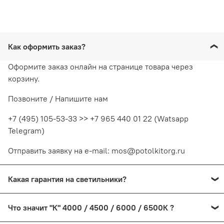
Как оформить заказ?
Оформите заказ онлайн на странице товара через
корзину.
Позвоните / Напишите нам
+7 (495) 105-53-33 >> +7 965 440 01 22 (Watsapp
Telegram)
Отправить заявку на e-mail: mos@potolkitorg.ru
Какая гарантия на светильники?
На светодиодные светильники предоставляется
Что значит "К" 4000 / 4500 / 6000 / 6500К ?
гарантия от производителя сроком от 1 года до 2-х.
Процесс возврата в данном случае производится