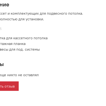
ние
ссет и комплектующих для подвесного потолка.
полностью для установки.
:
тка для кассетного потолка
тажная планка
весы для под. системы
вы
еще никто не оставлял
ть отзыв