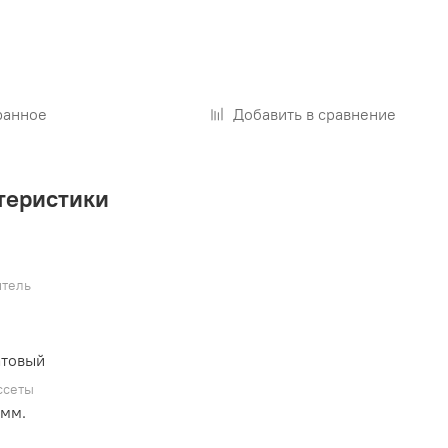
₽
ранное
Добавить в сравнение
теристики
тель
атовый
ссеты
мм.