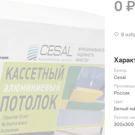
0 
В изб
ичии
Харак
Бренд
Cesal
Производи
Россия
Цвет
Белый м
Размер ка
300х300 