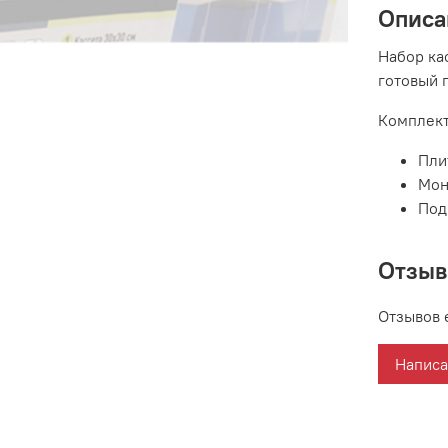
Описа
Набор ка
готовый 
Комплект
Пли
Мон
Под
Отзы
Отзывов 
Написа