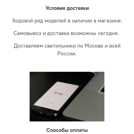
забудете что такое тусклость и недостаток освещения.
дальнейшие действия по обмену.
Условия доставки
Ходовой ряд моделей в наличии в магазине.
Самовывоз и доставка возможны сегодня.
Доставляем светильники по Москве и всей
России.
Способы оплаты