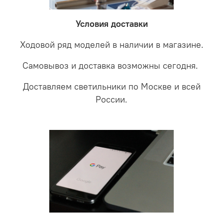
LED светильники не только экономите деньги но еще
проверки будет выясненная причина поломки и
забудете что такое тусклость и недостаток освещения.
дальнейшие действия по обмену.
Условия доставки
Ходовой ряд моделей в наличии в магазине.
Самовывоз и доставка возможны сегодня.
Доставляем светильники по Москве и всей
России.