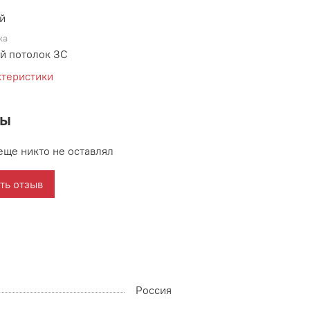
й
ка
й потолок ЗС
ктеристики
вы
еще никто не оставлял
ть отзыв
Россия