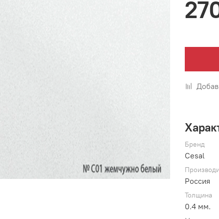
27
Добав
Харак
Бренд
Cesal
Производи
Россия
Толщина
0.4 мм.