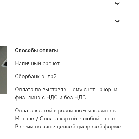
о отнести к браку, при наличии товара в пункте
 от 7 до 14 дней. За данное период мы закажем
 на экспертизу производителю. После проверки
о по факту светильник освещает белым светом.
етильнику старого образца потребуются больше в
Способы оплаты
случае покупая LED светильники не только
Наличный расчет
Сбербанк онлайн
Оплата по выставленному счет на юр. и
физ. лицо с НДС и без НДС.
Оплата картой в розничном магазине в
Москве / Оплата картой в любой точке
России по защищенной цифровой форме.