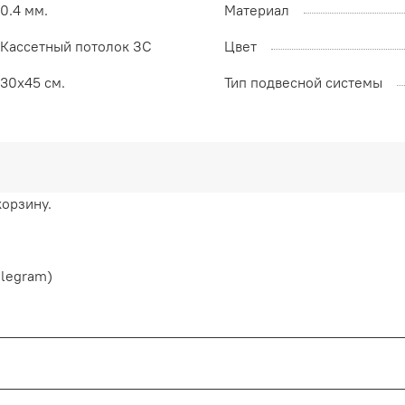
0.4 мм.
Материал
Кассетный потолок ЗС
Цвет
30х45 см.
Тип подвесной системы
корзину.
elegram)
нтия от производителя сроком от 1 года до 2-х. Процесс в