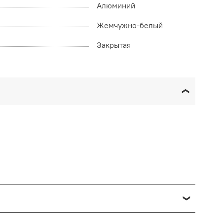
Алюминий
Жемчужно-белый
Закрытая
озврата в данном случае производится доставкой