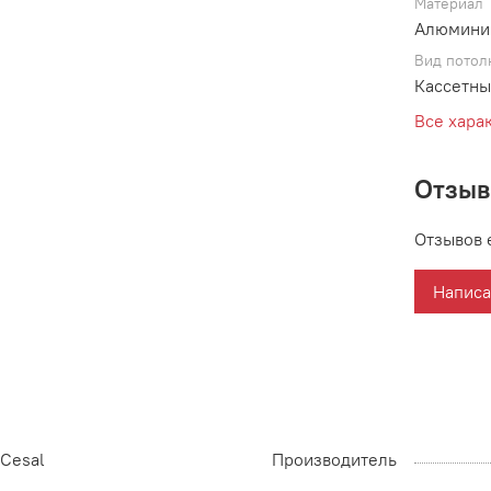
Материал
Алюмини
Вид потол
Кассетны
Все хара
Отзы
Отзывов 
Написа
Cesal
Производитель