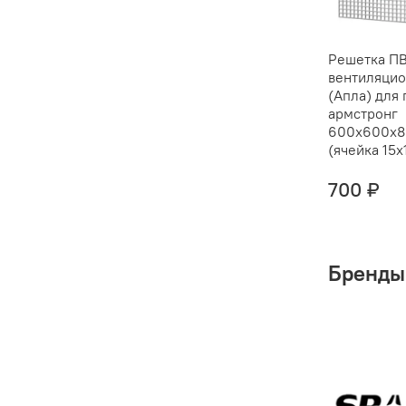
Решетка П
вентиляцио
(Апла) для
армстронг
600х600х
(ячейка 15
700 ₽
Бренды