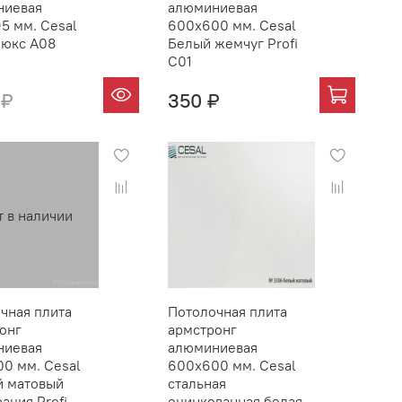
ниевая
алюминиевая
5 мм. Cesal
600х600 мм. Cesal
Люкс А08
Белый жемчуг Profi
C01
 ₽
350 ₽
т в наличии
чная плита
Потолочная плита
онг
армстронг
ниевая
алюминиевая
0 мм. Cesal
600х600 мм. Cesal
й матовый
стальная
ация Profi
оцинкованная белая