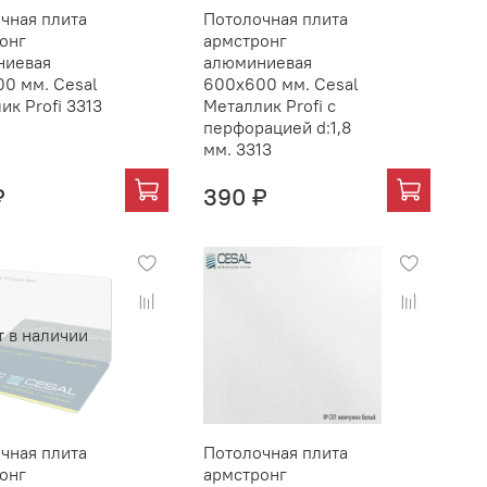
чная плита
Потолочная плита
онг
армстронг
ниевая
алюминиевая
0 мм. Cesal
600х600 мм. Cesal
ик Profi 3313
Металлик Profi с
перфорацией d:1,8
мм. 3313
₽
390 ₽
т в наличии
чная плита
Потолочная плита
онг
армстронг