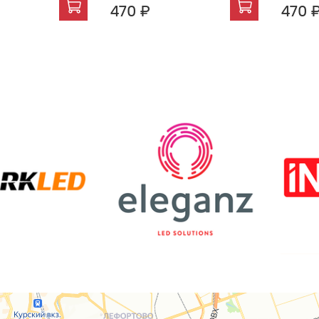
470 ₽
470 