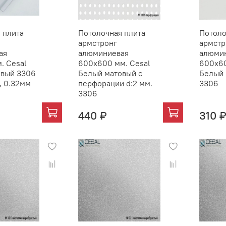
 плита
Потолочная плита
Потоло
армстронг
армстр
ая
алюминиевая
алюми
. Cesal
600х600 мм. Cesal
600х60
овый 3306
Белый матовый с
Белый 
, 0.32мм
перфорации d:2 мм.
3306
3306
440 ₽
310 