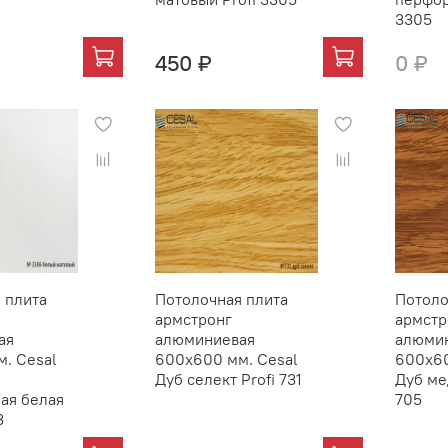
3305
450 ₽
0 ₽
 плита
Потолочная плита
Потоло
армстронг
армстр
ая
алюминиевая
алюми
. Cesal
600х600 мм. Cesal
600х60
Дуб селект Profi 731
Дуб ме
ая белая
705
3