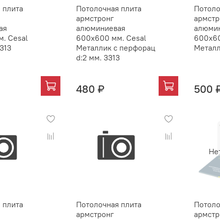
 плита
Потолочная плита
Потоло
армстронг
армстр
ая
алюминиевая
алюми
. Cesal
600х600 мм. Cesal
600х60
313
Металлик с перфорац
Металл
d:2 мм. 3313
480 ₽
500 
Не
 плита
Потолочная плита
Потоло
армстронг
армстр