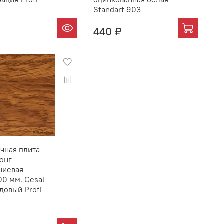
Standart 903
440 ₽
чная плита
онг
ниевая
0 мм. Cesal
довый Profi