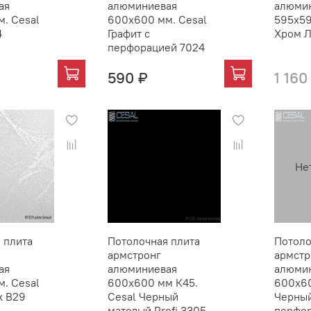
ая
алюминиевая
алюми
. Cesal
600х600 мм. Cesal
595х59
4
Графит с
Хром 
перфорацией 7024
590 ₽
1 160
Не
 плита
Потолочная плита
Потоло
армстронг
армстр
ая
алюминиевая
алюми
. Cesal
600х600 мм К45.
600х60
к В29
Cesal Черный
Черны
матовый Profi 3305
перфор